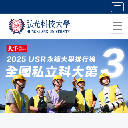
Toggl
navig
跳
到
主
要
內
容
區
塊