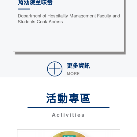
育幼院童味蕾
Department of Hospitality Management Faculty and
Students Cook Across
更多資訊
MORE
活動專區
Activities