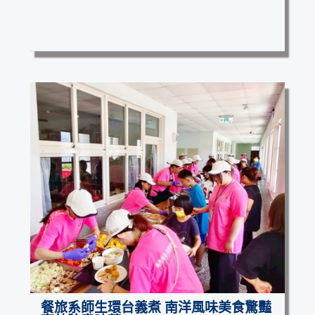
餐旅系師生環台義煮 南洋風味美食驚豔