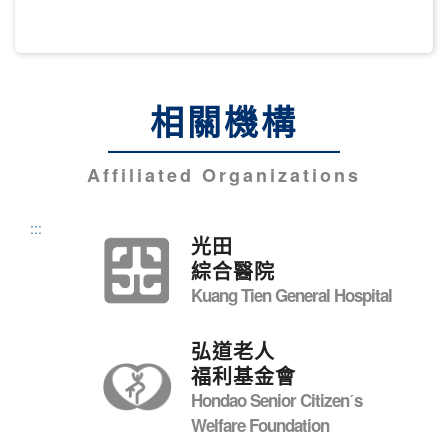
相關機構
Affiliated Organizations
:::
光田
綜合醫院
Kuang Tien General Hospital
弘道老人
福利基金會
Hondao Senior Citizenˊs
Welfare Foundation