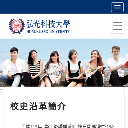
Toggl
navig
跳
到
主
要
內
容
區
塊
:::
校史沿革簡介
民國115年_學士後護理系(四技日間部)增招15名