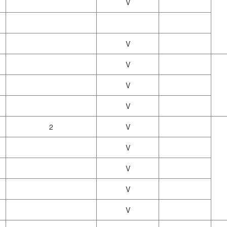
V
V
V
V
V
2
V
V
V
V
V