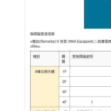
無障礙資源清單
※備註(Remarks):
V
完善 (Well-Equipped):
△
具備電梯，但
cilities.
棟別
樓
男無障礙廁所
層
A棟北側大樓
1F
2F
3F
4F
1