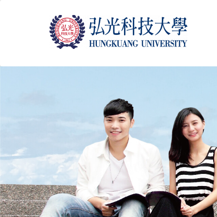
跳
到
主
要
內
容
區
塊