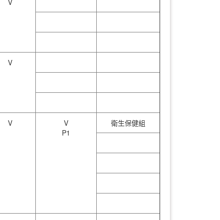
V
V
V
V
衛生保健組
P1