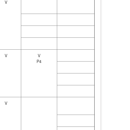
V
V
V
P4
V