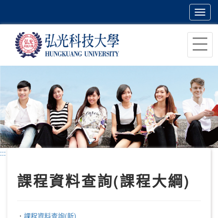
Toggl
navig
跳
到
主
要
內
容
區
塊
:::
課程資料查詢(課程大綱)
．
課程資料查詢(新)