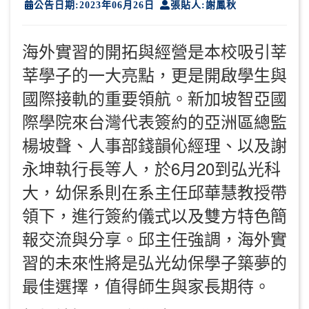
公告日期:2023年06月26日
張貼人:謝鳳秋
海外實習的開拓與經營是本校吸引莘
莘學子的一大亮點，更是開啟學生與
國際接軌的重要領航。新加坡智亞國
際學院來台灣代表簽約的亞洲區總監
楊坡聲、人事部錢韻伈經理、以及謝
永坤執行長等人，於6月20到弘光科
大，幼保系則在系主任邱華慧教授帶
領下，進行簽約儀式以及雙方特色簡
報交流與分享。邱主任強調，海外實
習的未來性將是弘光幼保學子築夢的
最佳選擇，值得師生與家長期待。