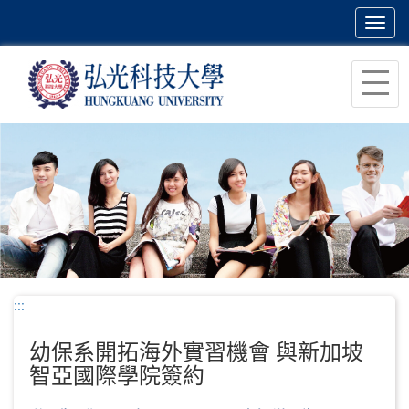
Toggl
navig
跳
到
主
要
內
容
區
塊
:::
幼保系開拓海外實習機會 與新加坡
智亞國際學院簽約