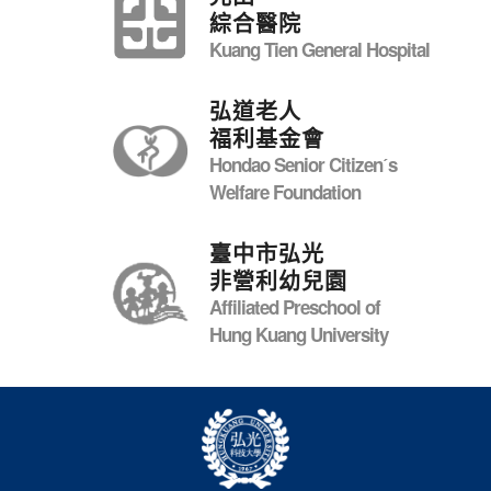
綜合醫院
Kuang Tien General Hospital
弘道老人
福利基金會
Hondao Senior Citizenˊs
Welfare Foundation
臺中市弘光
非營利幼兒園
Affiliated Preschool of
Hung Kuang University