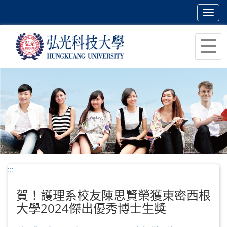
Toggl
navig
跳
到
主
要
內
容
區
塊
:::
賀！護理系校友陳思賢榮獲東密西根
大學2024傑出優秀博士生奬