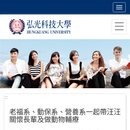
Toggl
navig
跳
到
主
要
內
容
區
塊
:::
老福系、動保系、營養系一起帶汪汪
關懷長輩及做動物輔療