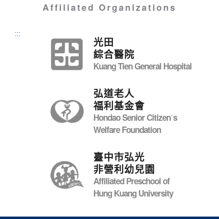
Affiliated Organizations
:::
光田
綜合醫院
Kuang Tien General Hospital
弘道老人
福利基金會
Hondao Senior Citizenˊs
Welfare Foundation
臺中市弘光
非營利幼兒園
Affiliated Preschool of
Hung Kuang University