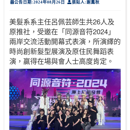
公告日期:2024年08月26日
張貼人:謝鳳秋
美髮系系主任呂佩芸師生共26人及
原推社，受邀在「同源音符2024」
兩岸交流活動開幕式表演，所演繹的
時尚創新髮型展演及原住民舞蹈表
演，贏得在場與會人士高度肯定。