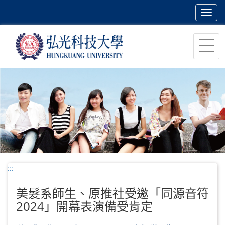
Toggl
navig
跳
到
主
要
內
容
區
塊
:::
美髮系師生、原推社受邀「同源音符
2024」開幕表演備受肯定