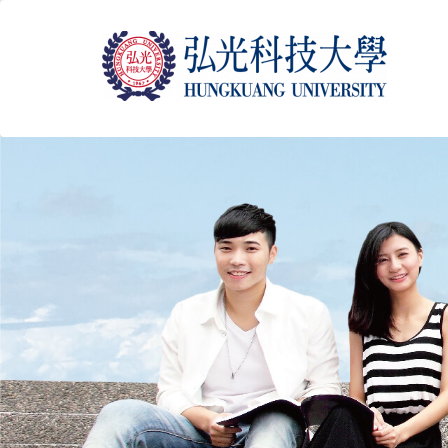
跳
到
主
要
內
容
區
塊