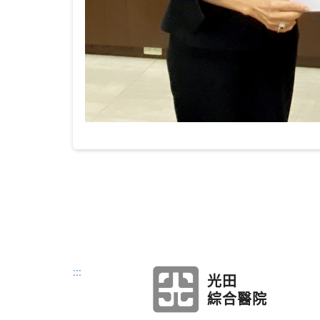
:::
光田
綜合醫院