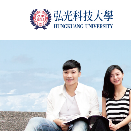
跳
到
主
要
內
容
區
塊