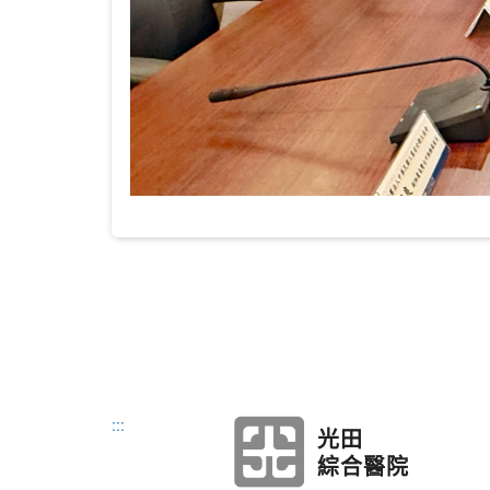
:::
光田
綜合醫院