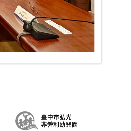
臺中市弘光
非營利幼兒園