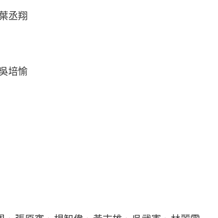
葉丞翔
吳培愉