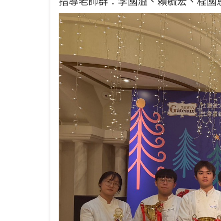
指導老師群：李國溢、賴毓宏、程國