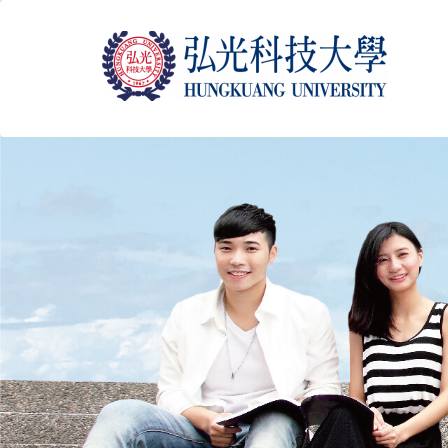
跳
到
主
要
內
容
區
塊