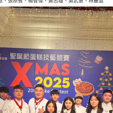
恩、張原賓、楊智偉、黃志雄、吳武憲、林麗雲