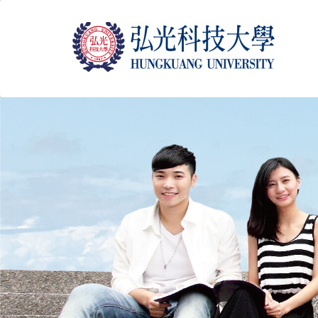
跳
到
主
要
內
容
區
塊