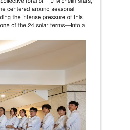
llective total of “10 Michelin stars,”
sine centered around seasonal
ing the intense pressure of this
one of the 24 solar terms—into a