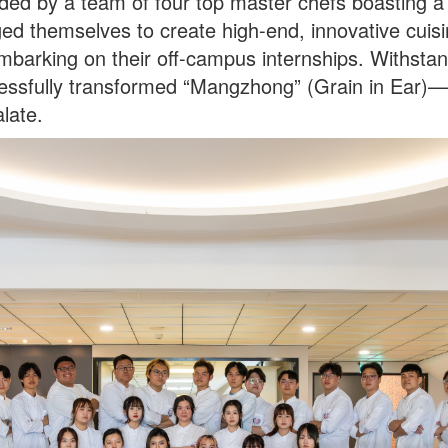
ed by a team of four top master chefs boasting a co
nged themselves to create high-end, innovative cui
barking on their off-campus internships. Withstand
cessfully transformed “Mangzhong” (Grain in Ear)—
late.