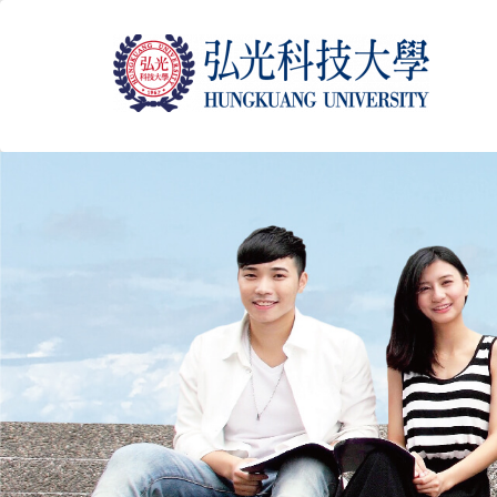
跳
到
主
要
內
容
區
塊