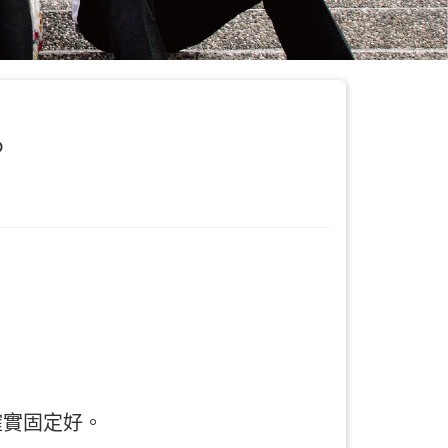
。
確實固定好。