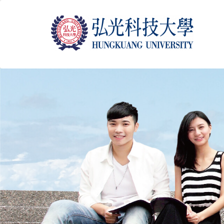
跳
到
主
要
內
容
區
塊