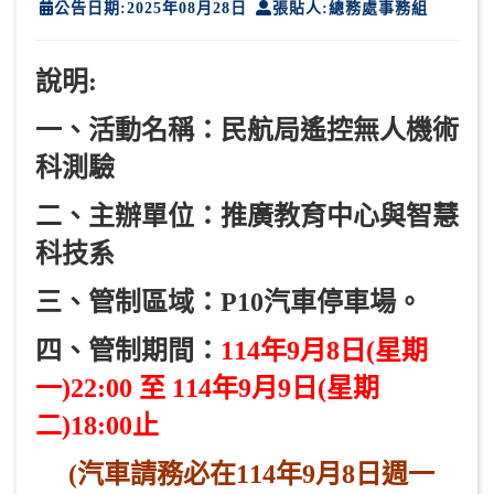
公告日期:2025年08月28日
張貼人:總務處事務組
說明:
一、活動名稱：民航局遙控無人機術
科測驗
二、主辦單位：推廣教育中心與智慧
科技系
三、管制區域：P10
汽車停車場。
四、管制期間：
114
年9
月8
日(
星期
一)22:00
至 114
年9
月9
日(
星期
二)18:00
止
(
汽車請務必在114
年9
月8
日週一