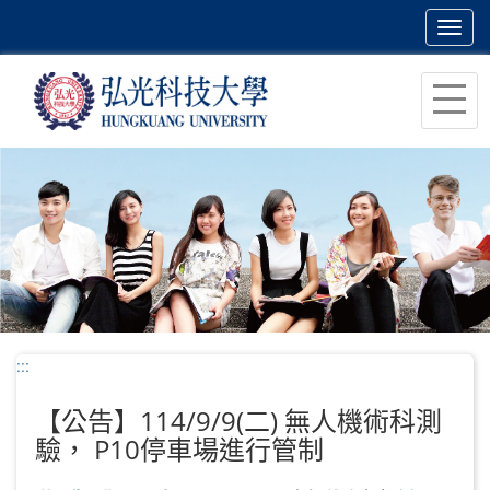
Toggl
navig
跳
到
主
要
內
容
區
塊
:::
【公告】114/9/9(二) 無人機術科測
驗， P10停車場進行管制