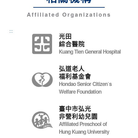
Affiliated Organizations
:::
光田
綜合醫院
Kuang Tien General Hospital
弘道老人
福利基金會
Hondao Senior Citizenˊs
Welfare Foundation
臺中市弘光
非營利幼兒園
Affiliated Preschool of
Hung Kuang University