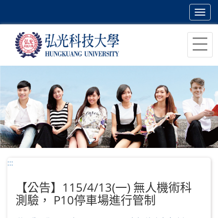
Toggl
navig
跳
到
主
要
內
容
區
塊
:::
【公告】115/4/13(一) 無人機術科
測驗， P10停車場進行管制