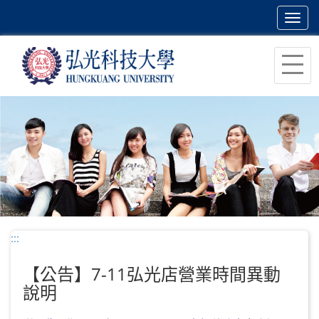
Toggl
navig
跳
到
主
要
內
容
區
塊
:::
【公告】7-11弘光店營業時間異動
說明