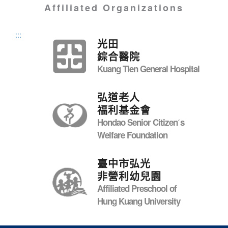
Affiliated Organizations
:::
光田
綜合醫院
Kuang Tien General Hospital
弘道老人
福利基金會
Hondao Senior Citizenˊs
Welfare Foundation
臺中市弘光
非營利幼兒園
Affiliated Preschool of
Hung Kuang University