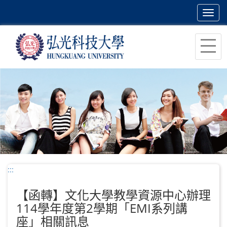
Toggl
navig
跳
到
主
要
內
容
區
塊
:::
【函轉】文化大學教學資源中心辦理
114學年度第2學期「EMI系列講
座」相關訊息