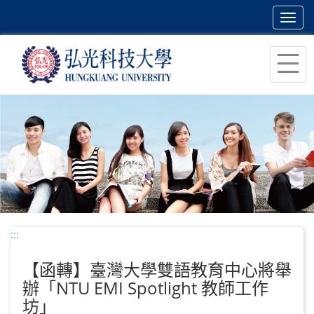
Toggl
navig
跳
到
主
要
內
容
區
塊
:::
【函轉】臺灣大學雙語教育中心將舉
辦「NTU EMI Spotlight 教師工作
坊」