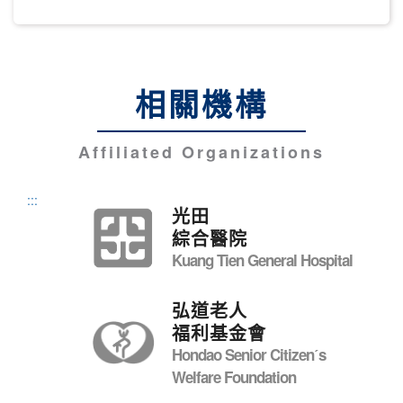
相關機構
Affiliated Organizations
:::
光田
綜合醫院
Kuang Tien General Hospital
弘道老人
福利基金會
Hondao Senior Citizenˊs
Welfare Foundation