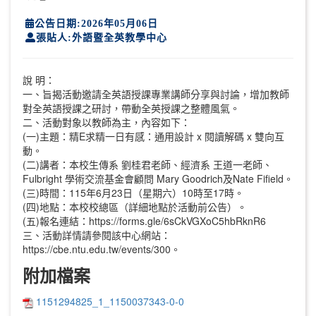
公告日期:2026年05月06日
張貼人:外語暨全英教學中心
說 明：
一、旨揭活動邀請全英語授課專業講師分享與討論，增加教師
對全英語授課之研討，帶動全英授課之整體風氣。
二、活動對象以教師為主，內容如下：
(一)主題：精E求精一日有感：通用設計 x 閱讀解碼 x 雙向互
動。
(二)講者：本校生傳系 劉桂君老師、經濟系 王道一老師、
Fulbright 學術交流基金會顧問 Mary Goodrich及Nate Fifield。
(三)時間：115年6月23日（星期六）10時至17時。
(四)地點：本校校總區（詳細地點於活動前公告）。
(五)報名連結：https://forms.gle/6sCkVGXoC5hbRknR6
三、活動詳情請參閱該中心網站：
https://cbe.ntu.edu.tw/events/300。
附加檔案
1151294825_1_1150037343-0-0