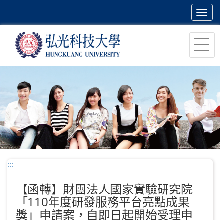
Toggl
navig
跳
到
主
要
內
容
區
塊
:::
【函轉】財團法人國家實驗研究院
「110年度研發服務平台亮點成果
獎」申請案，自即日起開始受理申