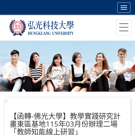
Toggl
navig
跳
到
主
要
內
容
區
塊
:::
【函轉-佛光大學】教學實踐研究計
畫東區基地115年03月份辦理二場
「教師知能線上研習」