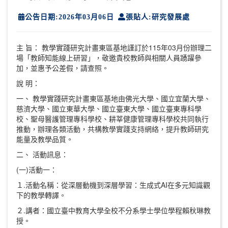
公告日期:2026年03月06日
張貼人:研究發展處
主 旨： 教學實踐研究計畫東區基地謹訂於115年03月份辦理二
場「教師知能線上研習」，敬邀貴校教師與相關人員踴躍參
加，並惠予公差假，請查照。
說 明：
一、 教學實踐研究計畫東區基地由佛光大學、國立宜蘭大學、
慈濟大學、國立東華大學、國立臺東大學、國立臺東專科學
校、聖母醫護管理專科學校、耕莘健康管理專科學校共同執行
推動，辦理各類活動，共構教學實踐支持網絡，提升教師研究
能量及教學品質。
二、 活動訊息：
(一)活動一：
１.活動名稱：從深層動機到深層學習：生成式AI在多元知識觀
下的教學轉譯。
２.講者：國立臺中教育大學全校不分系學士學位學程賴秋琳教
授。