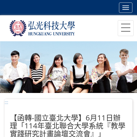
Toggl
navig
跳
到
主
要
內
容
區
塊
:::
【函轉-國立臺北大學】6月11日辦
理「114年臺北聯合大學系統『教學
實踐研究計畫論壇交流會』」