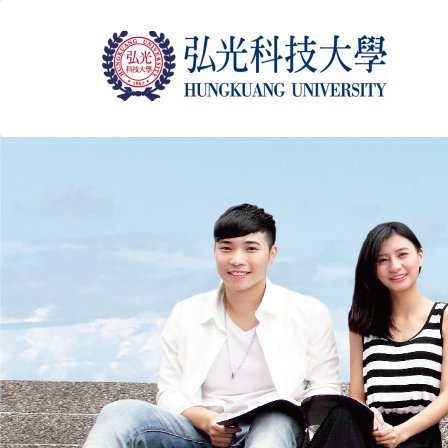
跳
到
主
要
內
容
區
塊