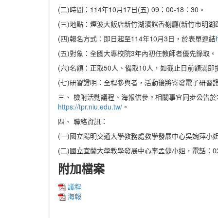
(二)時間：114年10月17日(五) 09：00-18：30。
(三)地點：煙波大飯店新竹湖濱館香榭廳(新竹市明湖路
(四)報名方式：即日起至114年10月3日，於表單連結
(五)對象：全國大專校院3年內初任教師者優先錄取。
(六)名額：正取50人、備取10人，如截止日前額
(七)研習證明：全程參與者，活動後將寄發電子研習
三、 檢附活動議程、海報供參。相關事宜同步公告
https://tpr.niu.edu.tw/
。
四、 聯絡資訊：
(一)國立陽明交通大學教務處教學發展中心吳婉萍小姐，電話：03-
(二)國立宜蘭大學教學發展中心李孟倢小姐，電話：03-931710
附加檔案
議程
海報