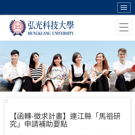
Toggl
navig
跳
到
主
要
內
容
區
塊
:::
【函轉-徵求計畫】連江縣「馬祖研
究」申請補助要點