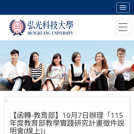
Toggl
navig
跳
到
主
要
內
容
區
塊
:::
【函轉-教育部】10月7日辦理「115
年度教育部教學實踐研究計畫徵件說
明會(線上)」