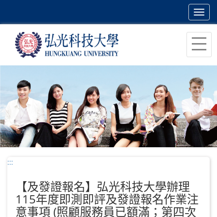
Toggl
navig
跳
到
主
要
內
容
區
塊
:::
【及發證報名】弘光科技大學辦理
115年度即測即評及發證報名作業注
意事項 (照顧服務員已額滿；第四次