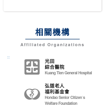
相關機構
Affiliated Organizations
:::
光田
綜合醫院
Kuang Tien General Hospital
弘道老人
福利基金會
Hondao Senior Citizenˊs
Welfare Foundation