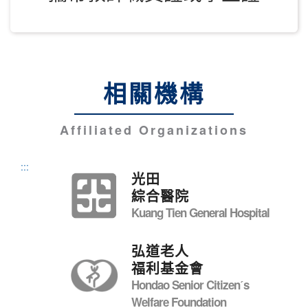
相關機構
Affiliated Organizations
:::
光田
綜合醫院
Kuang Tien General Hospital
弘道老人
福利基金會
Hondao Senior Citizenˊs
Welfare Foundation