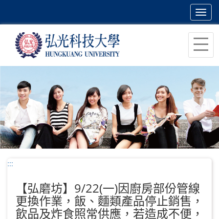
Toggl
navig
跳
到
主
要
內
容
區
塊
:::
【弘磨坊】9/22(一)因廚房部份管線
更換作業，飯、麵類產品停止銷售，
飲品及炸食照常供應，若造成不便，