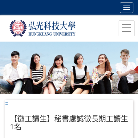
Toggl
navig
跳
到
主
要
內
容
區
塊
:::
【徵工讀生】秘書處誠徵長期工讀生
1名