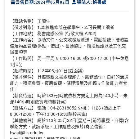
公告日期:2024年05月02日
張貼人:秘書處
【職缺名稱】 工讀生
【徵才對象】 1.本校進修部在學學生、2.可長期工讀者
【工作地點】 秘書處辦公室 (行政大樓 A202)
【工作內容】 協助文件、公文收發及遞送、電話接聽、硬體設
備及物品管理(盤點、借出)、會議協助、環境維護以及其他交
辦事項等
【工作時間】 周一至周五 8:00-16:00 或9:00-17:00 (中午休息
1小時)
【起聘時間】 113年06月01日(或面議)
【徵才條件】 具備電腦文書處理能力、服務熱忱、良好的溝通
能力、積極負責、反應敏捷、條理清晰及能獨立作業能力者尤
佳。
【薪資待遇】 時薪183元(時數依校方規定上限為140小時，未
滿140小時則依實際時數計薪)
【聯絡方式】 電話：04-26318652 分機：1126 (請於上午
8:30-12:00，下午13:00-16:30時段來電)
【其他備註】 請於113年05月22日(星期三)前將履歷、自傳(含
聯絡方式、就讀系級、工作經驗及照片)寄至信箱：
hwlai@hk.edu.tw
email主旨請註明：應徵工讀生＋姓名