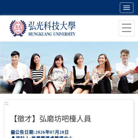
Toggl
navig
跳
到
主
要
內
容
區
塊
:::
【徵才】弘磨坊吧檯人員
公告日期:2026年07月28日