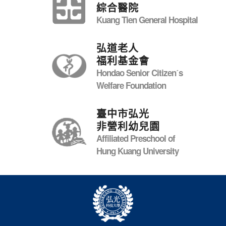
綜合醫院
Kuang Tien General Hospital
弘道老人
福利基金會
Hondao Senior Citizenˊs
Welfare Foundation
臺中市弘光
非營利幼兒園
Affiliated Preschool of
Hung Kuang University