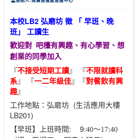
張貼人:推廣營運處營運中心
本校LB2 弘磨坊 徵 「 早班、晚
班
」 工讀生
歡迎對 吧檯有興趣、有心學習、想
創業的同學加入
『
』 『
不接受短期工讀
不限就讀科
』 『
』『
系
一二年級佳
對餐飲有興
』
趣
工作地點：弘磨坊 (生活應用大樓
LB201)
【早班】上班時間: 9
:40～17:40