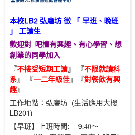
張貼人:推廣營運處營運中心
本校LB2 弘磨坊 徵 「 早班、晚班
」 工讀生
歡迎對 吧檯有興趣、有心學習、想
創業的同學加入
『
』 『
不接受短期工讀
不限就讀科
』 『
』『
系
一二年級佳
對餐飲有興
』
趣
工作地點：弘磨坊 (生活應用大樓
LB201)
【早班】上班時間: 9
:40～