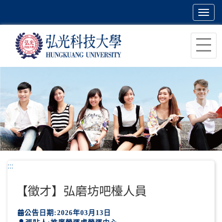
Toggl
navig
跳
到
主
要
內
容
區
塊
:::
【徵才】弘磨坊吧檯人員
公告日期:2026年03月13日