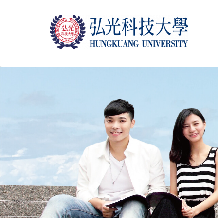
跳
到
主
要
內
容
區
塊