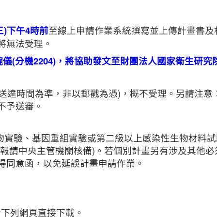
三
)
下午
4
時前
至線上申請作業系統撰寫並上傳計畫書及
將無法受理。
儀(分機2204)，將協助發文至財團法人國家衛生研究
以送達時間為準，非以郵戳為憑)，概不受理。另請注意
不予送審。
物實驗、基因重組實驗或第二級以上感染性生物材料試
須報請中央主管機關核備)。若個別計畫另有涉及其他必
得同意函，以免延誤計畫申請作業。
下列網頁直接下載。