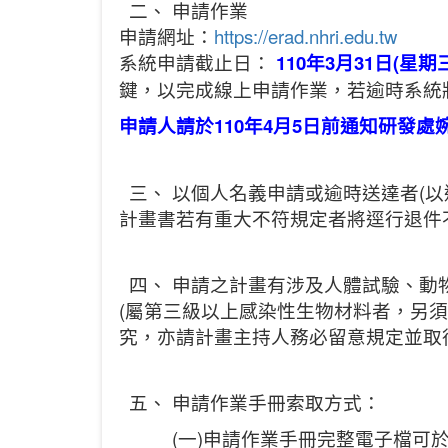
二、 申請作業
申請網址：
https://erad.nhri.edu.tw
系統申請截止日：
110
年
3
月
31
日
(
星期
鍵，以完成線上申請作業，若逾時系統
申請人請於
110
年
4
月
5
日前通知研發處婉
三、 以個人名義申請或逾時送達者(
計畫書若有重大不符規定者將逕行退件
四、 申請之計畫有涉及人體試驗、動
(屬第三級以上感染性生物材料者，另
究，亦請計畫主持人務必留意規定並取
五、 申請作業手冊索取方式：
(一)申請作業手冊完整電子檔可於