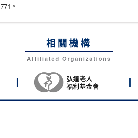
71。
相關機構
Affiliated Organizations
弘道老人
福利基金會
光科技大學。
中市沙鹿區臺灣大道六段1018號
隱私權政策說明
52
Fax：886-4-26310744
E-Mail：sec@hk.edu.tw