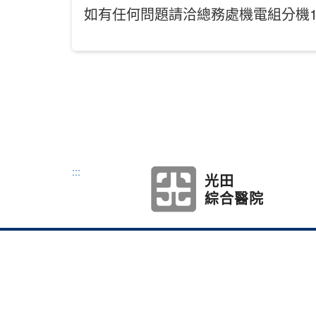
如有任何問題請洽總務處機電組分機17
:::
光田
綜合醫院
本網站著作權屬於弘
地址：433304臺
Tel：886-4-263186