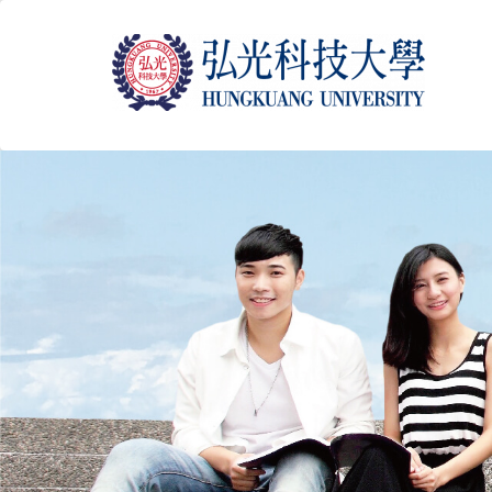
跳
到
主
要
內
容
區
塊