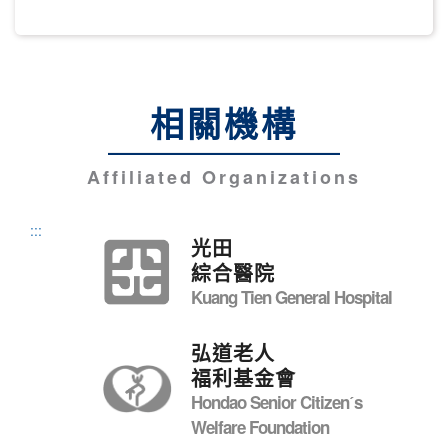
相關機構
Affiliated Organizations
:::
光田
綜合醫院
Kuang Tien General Hospital
弘道老人
福利基金會
Hondao Senior Citizenˊs
Welfare Foundation