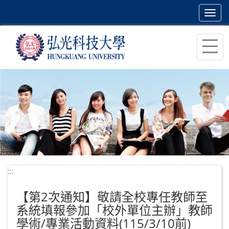
Toggl
navig
跳
到
主
要
內
容
區
塊
:::
【第2次通知】敬請全校專任教師至
系統填報參加「校外單位主辦」教師
學術/專業活動資料(115/3/10前)