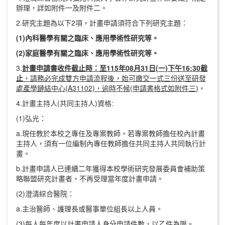
辦理，詳如附件一及附件二。
2.研究主題為以下2項，計畫申請須符合下列研究主題：
(1)內科醫學有關之臨床、應用學術性研究等。
(2)家庭醫學有關之臨床、應用學術性研究等。
3.
計畫申請書收件截止時：至115年08月31日
(一
)
下午16
:30
截
止
，請務必完成雙方申請流程後，始可繳交一式三份送至研發
處產學鏈結中心(A31102)，逾時不候
(
申請書格式如附件三
)
。
4.計畫主持人(共同主持人)資格:
(1)弘光：
a.現任教於本校之專任及專案教師。若專案教師擔任校內計畫
主持人，須有一位編制內專任教師擔任共同主持人共同執行計
畫。
b.計畫申請人已連續二年獲得本校學術研究發展委員會補助策
略聯盟研究計畫者，不再受理當年度計畫申請。
(2)澄清綜合醫院：
a.主治醫師、護理長或醫事單位組長以上人員。
(3)每人每年度以計畫申請人身分申請件數，以乙件為限。