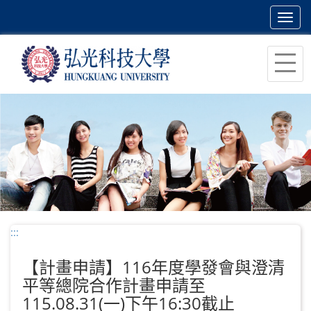
Toggl
navig
跳
到
主
要
內
容
區
塊
:::
【計畫申請】116年度學發會與澄清
平等總院合作計畫申請至
115.08.31(一)下午16:30截止