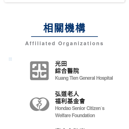
相關機構
Affiliated Organizations
:::
光田
綜合醫院
Kuang Tien General Hospital
弘道老人
福利基金會
Hondao Senior Citizenˊs
Welfare Foundation