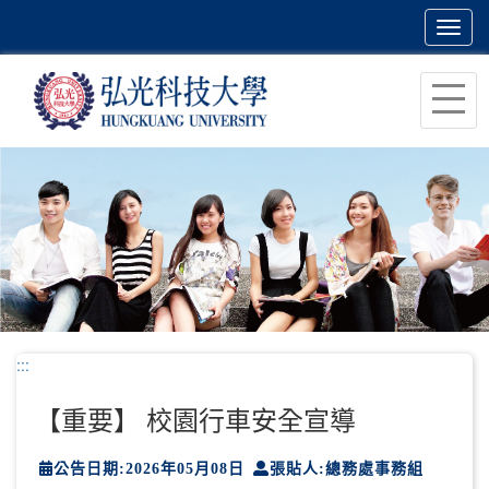
Toggl
navig
跳
到
主
要
內
容
區
塊
:::
【重要】 校園行車安全宣導
公告日期:2026年05月08日
張貼人:總務處事務組