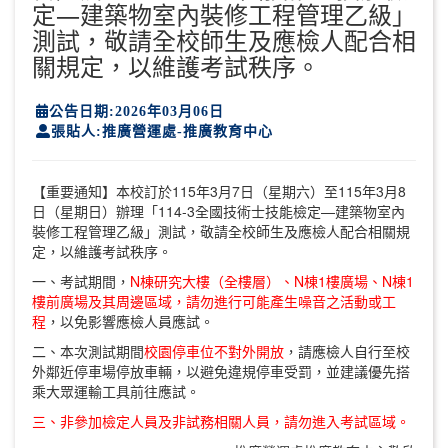
定—建築物室內裝修工程管理乙級」
測試，敬請全校師生及應檢人配合相
關規定，以維護考試秩序。
公告日期:2026年03月06日
張貼人:推廣營運處-推廣教育中心
【重要通知】本校訂於115年3月7日（星期六）至115年3月8
日（星期日）辦理「114-3全國技術士技能檢定—建築物室內
裝修工程管理乙級」測試，敬請全校師生及應檢人配合相關規
定，以維護考試秩序。
一、考試期間，
N棟研究大樓（全樓層）、N棟1樓廣場、N棟1
樓前廣場及其周邊區域，請勿進行可能產生噪音之活動或工
程
，以免影響應檢人員應試。
二、本次測試期間
校園停車位不對外開放
，請應檢人自行至校
外鄰近停車場停放車輛，以避免違規停車受罰，並建議優先搭
乘大眾運輸工具前往應試。
三、非參加檢定人員及非試務相關人員，請勿進入考試區域。