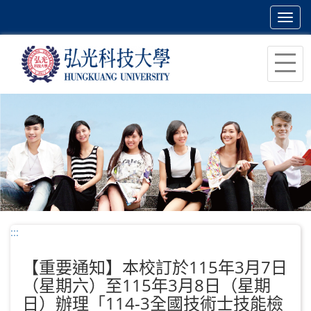
Toggl
navig
跳
到
主
要
內
容
區
塊
:::
【重要通知】本校訂於115年3月7日
（星期六）至115年3月8日（星期
日）辦理「114-3全國技術士技能檢