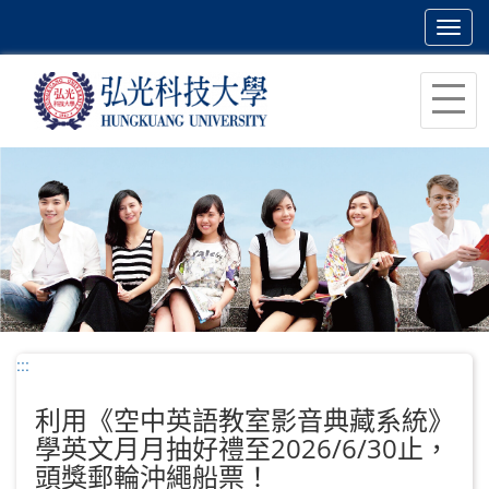
Toggl
navig
跳
到
主
要
內
容
區
塊
:::
利用《空中英語教室影音典藏系統》
學英文月月抽好禮至2026/6/30止，
頭獎郵輪沖繩船票！