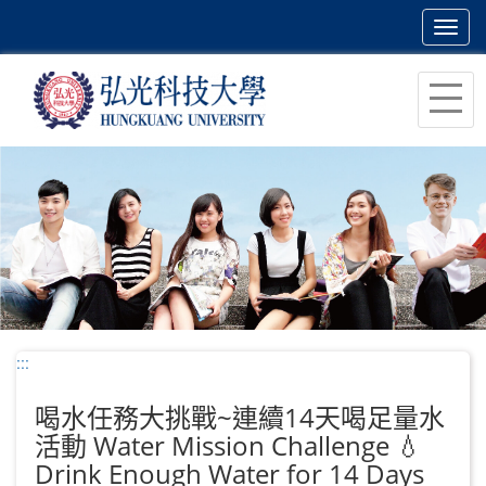
Toggl
navig
跳
到
主
要
內
容
區
塊
:::
喝水任務大挑戰~連續14天喝足量水
活動 Water Mission Challenge 💧
Drink Enough Water for 14 Days