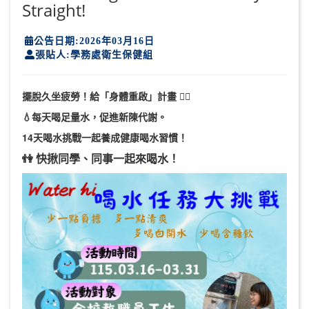
Straight!
公告日期:2026年03月16日
張貼人:學務處衛生保健組
擺脫久坐疲勞！給「身體重啟」計畫
🏃‍♂️
💧
每天喝足量水，促進新陳代謝。
14
天喝水挑戰一起養成健康喝水習慣！
👫
快揪同學、同事一起來喝水！