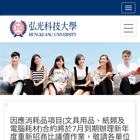
Toggl
navig
跳
到
主
要
內
容
區
塊
:::
因應消耗品項目(文具用品、紙類及
電腦耗材)合約將於7月到期辦理新年
度重新招商比議價作業，敬請各單位