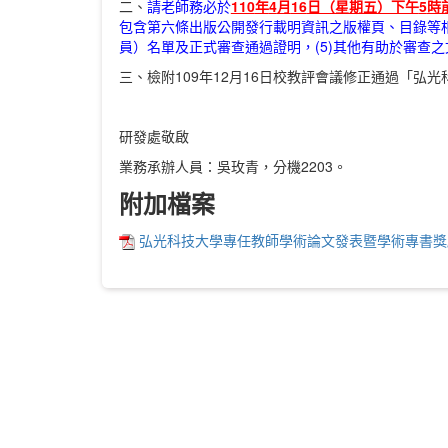
二、
請老師務必於
110
年
4
月
16
日（星期五）下午
5
時
包含第六條出版公開發行載明資訊之版權頁、目錄等相
員）名單及正式審查通過證明，(5)其他有助於審查之
三、檢附109年12月16日校教評會議修正通過「
研發處敬啟
業務承辦人員：吳玫青，分機2203。
附加檔案
弘光科技大學專任教師學術論文發表暨學術專書獎勵辦