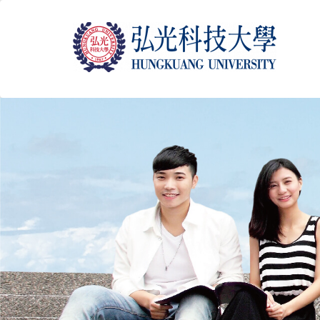
跳
到
主
要
內
容
區
塊