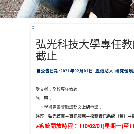
:::
弘光科技大學專任教師
截止
公告日期:2021年02月01日
張貼人:研究發展
受文者：全校專任教師
說 明：
一、學術專書獎勵請務必
上網
申請：
路徑：
弘光首頁→資訊服務→校務資訊系統（舊）→
※系統開放時程：110/02/01(星期一)至110