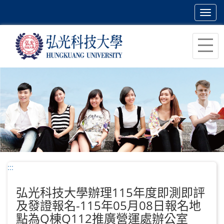
Toggl
navig
跳
到
主
要
內
容
區
塊
:::
弘光科技大學辦理115年度即測即評
及發證報名-115年05月08日報名地
點為Q棟Q112推廣營運處辦公室