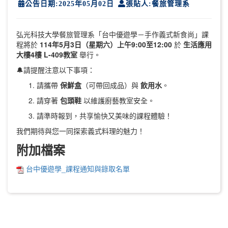
公告日期:2025年05月02日
張貼人:餐旅管理系
弘光科技大學餐旅管理系「台中優遊學－手作義式新食尚」課
程將於
114年5月3日（星期六）上午9:00至12:00
於
生活應用
大樓4樓 L-409教室
舉行。
🔔請提醒注意以下事項：
請攜帶
保鮮盒
（可帶回成品）與
飲用水
。
請穿著
包頭鞋
以維護廚藝教室安全。
請準時報到，共享愉快又美味的課程體驗！
我們期待與您一同探索義式料理的魅力！
附加檔案
台中優遊學_課程通知與錄取名單