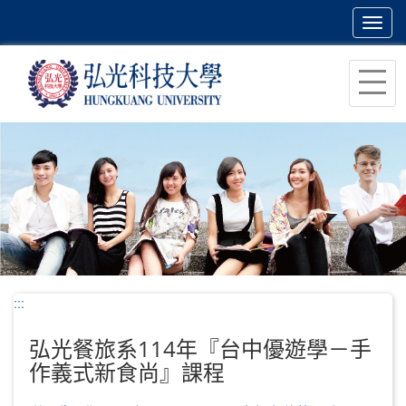
Toggl
navig
跳
到
主
要
內
容
區
塊
:::
弘光餐旅系114年『台中優遊學－手
作義式新食尚』課程