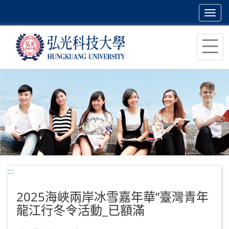
Toggl
navig
跳
到
主
要
內
容
區
塊
:::
2025海峽兩岸冰雪嘉年華”臺灣青年
龍江行冬令活動_已額滿