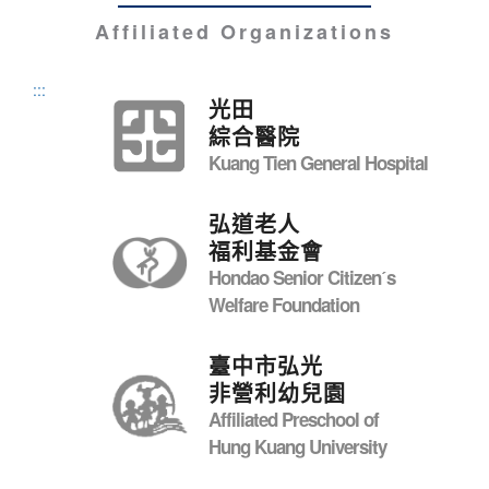
Affiliated Organizations
:::
光田
綜合醫院
Kuang Tien General Hospital
弘道老人
福利基金會
Hondao Senior Citizenˊs
Welfare Foundation
臺中市弘光
非營利幼兒園
Affiliated Preschool of
Hung Kuang University