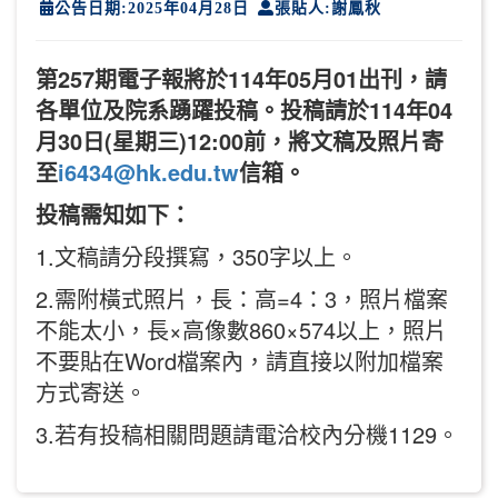
公告日期:2025年04月28日
張貼人:謝鳳秋
第257期電子報
將
於114年05月01
出刊，請
各單位及院系踴躍投稿。投稿請
於114年04
月30日(星期三)12:00前，將文稿及照片寄
至
i6434@hk.edu.tw
信箱。
投稿需知如下：
1.文稿請分段撰寫，350字以上。
2.需附橫式照片，長：高=4：3，照片檔案
不能太小，長×高像數860×574以上，照片
不要貼在Word檔案內，請直接以附加檔案
方式寄送。
3.若有投稿相關問題請電洽校內分機1129。