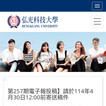
Toggl
navig
跳
到
主
要
內
容
區
塊
:::
第257期電子報投稿】請於114年4
月30日12:00前寄送稿件