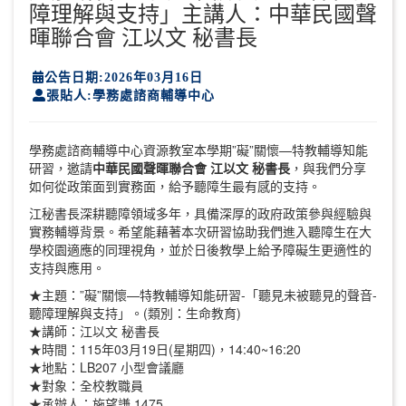
障理解與支持」主講人：中華民國聲
暉聯合會 江以文 秘書長
公告日期:2026年03月16日
張貼人:學務處諮商輔導中心
學務處諮商輔導中心資源教室本學期”礙”關懷—特教輔導知能
研習，邀請
中華民國聲暉聯合會 江以文 秘書長
，與我們分享
如何從政策面到實務面，給予聽障生最有感的支持。
江秘書長深耕聽障領域多年，具備深厚的政府政策參與經驗與
實務輔導背景。希望能藉著本次研習協助我們進入聽障生在大
學校園適應的同理視角，並於日後教學上給予障礙生更適性的
支持與應用。
★主題：”礙”關懷—特教輔導知能研習-「聽見未被聽見的聲音-
聽障理解與支持」。(類別：生命教育)
★講師：江以文 秘書長
★時間：115年03月19日(星期四)，14:40~16:20
★地點：LB207 小型會議廳
★對象：全校教職員
★承辦人：施望謙 1475