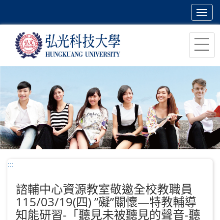
Toggl
navig
跳
到
主
要
內
容
區
塊
:::
諮輔中心資源教室敬邀全校教職員
115/03/19(四) ”礙”關懷—特教輔導
知能研習-「聽見未被聽見的聲音-聽