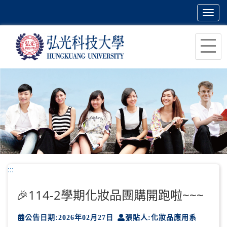
Toggl
navig
跳
到
主
要
內
容
區
塊
:::
🎉114-2學期化妝品團購開跑啦~~~
公告日期:2026年02月27日
張貼人:化妝品應用系