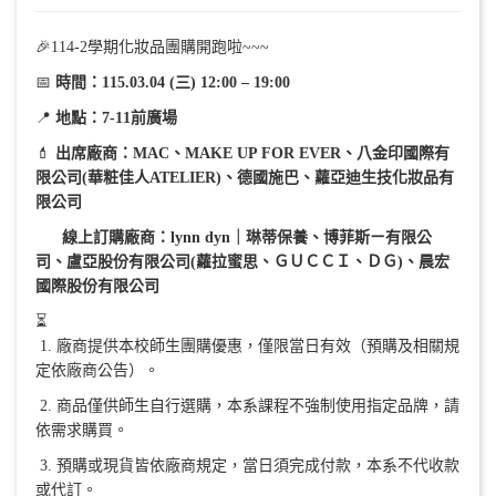
🎉114-2學期化妝品團購開跑啦~~~
📅
時間：115.03.04 (三) 12:00 – 19:00
📍
地點：7-11前廣場
💄
出席廠商：MAC、MAKE UP FOR EVER、八金印國際有
限公司(華粧佳人ATELIER)、德國施巴、蘿亞迪生技化妝品有
限公司
線上訂購廠商：lynn dyn｜琳蒂保養、博菲斯ㄧ有限公
司、盧亞股份有限公司(蘿拉蜜思、ＧＵＣＣＩ、ＤＧ)、晨宏
國際股份有限公司
⏳
1. 廠商提供本校師生團購優惠，僅限當日有效（預購及相關規
定依廠商公告）。
2. 商品僅供師生自行選購，本系課程不強制使用指定品牌，請
依需求購買。
3. 預購或現貨皆依廠商規定，當日須完成付款，本系不代收款
或代訂。