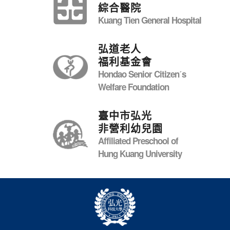
綜合醫院
Kuang Tien General Hospital
弘道老人
福利基金會
Hondao Senior Citizenˊs
Welfare Foundation
臺中市弘光
非營利幼兒園
Affiliated Preschool of
Hung Kuang University