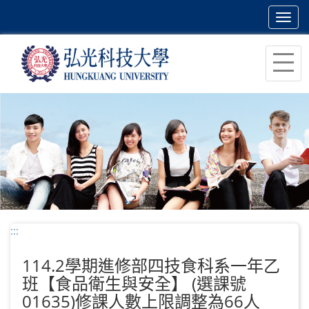
Toggl
navig
跳
到
主
要
內
容
區
塊
:::
114.2學期進修部四技食科系一年乙
班【食品衛生與安全】 (選課號
01635)修課人數上限調整為66人