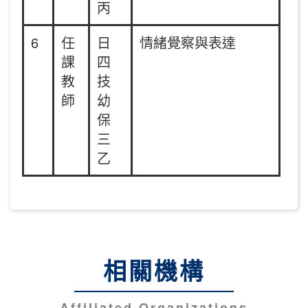
丙
6
任
日
情緒覺察與表達
課
四
教
技
師
幼
保
三
乙
相關機構
Affiliated Organizations