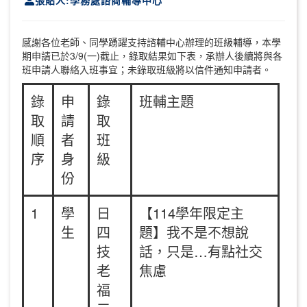
張貼人:學務處諮商輔導中心
感謝各位老師、同學踴躍支持諮輔中心辦理的班級輔導，本學
期申請已於3/9(一)截止，錄取結果如下表，承辦人後續將與各
班申請人聯絡入班事宜；未錄取班級將以信件通知申請者。
錄
申
錄
班輔主題
取
請
取
順
者
班
序
身
級
份
1
學
日
【114學年限定主
生
四
題】我不是不想說
技
話，只是…有點社交
老
焦慮
福