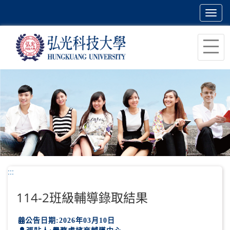
Toggl
navig
跳
到
主
要
內
容
區
塊
:::
114-2班級輔導錄取結果
公告日期:2026年03月10日