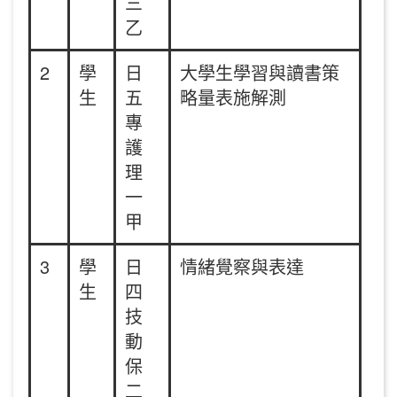
三
乙
2
學
日
大學生學習與讀書策
生
五
略量表施解測
專
護
理
一
甲
3
學
日
情緒覺察與表達
生
四
技
動
保
二