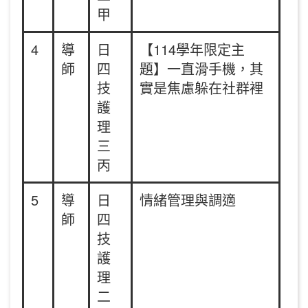
甲
4
導
日
【114學年限定主
師
四
題】一直滑手機，其
技
實是焦慮躲在社群裡
護
理
三
丙
5
導
日
情緒管理與調適
師
四
技
護
理
二