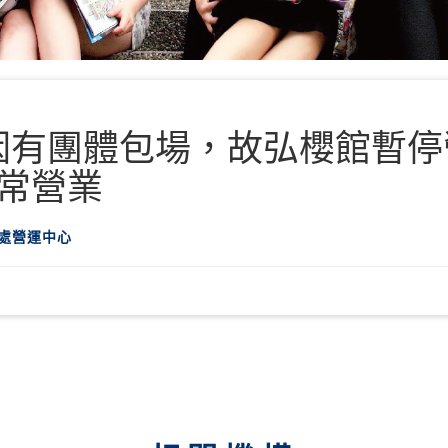
6(二)因有團體包場，故弘櫻館
常營業
運處營運中心