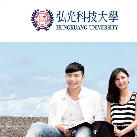
跳
到
主
要
內
容
區
塊